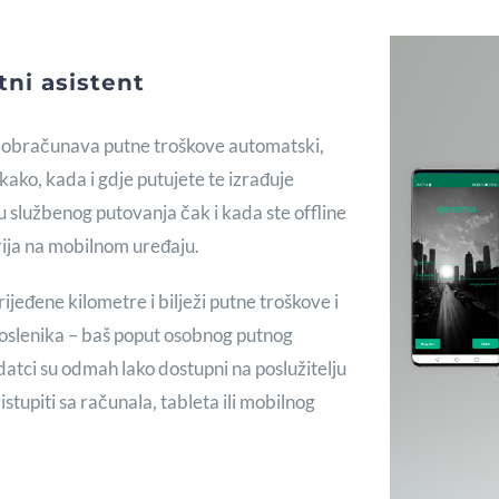
ni asistent
bračunava putne troškove automatski,
kako, kada i gdje putujete te izrađuje
ku službenog putovanja čak i kada ste offline
terija na mobilnom uređaju.
eđene kilometre i bilježi putne troškove i
poslenika – baš poput osobnog putnog
odatci su odmah lako dostupni na poslužitelju
stupiti sa računala, tableta ili mobilnog