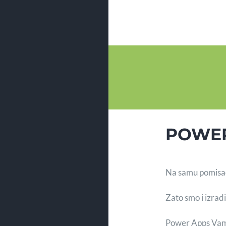
POWER
Na samu pomisao a
Zato smo i izrad
Power Apps Vam 