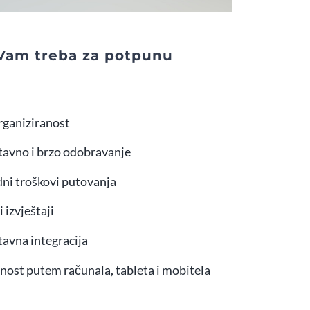
 Vam treba za potpunu
u
rganiziranost
tavno i brzo odobravanje
dni troškovi putovanja
i izvještaji
tavna integracija
nost putem računala, tableta i mobitela