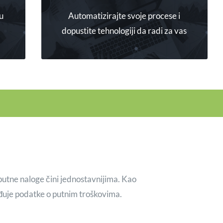
 u
Automatizirajte svoje procese i
DETALJNIJE
dopustite tehnologiji da radi za vas
putne naloge čini jednostavnijima. Kao
đuje podatke o putnim troškovima.