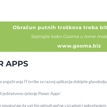
Obračun putnih troškova treba bit
Saznajte kako Gooma u tome mož
www.gooma.biz
 APPS
ngažiranja IT tvrtke za razvoj aplikacija dobijete glavobolju? N
ili jedinstveno rješenje Power Apps!
omogućuje da vaš tim odmah počne s izradom i pokretanjem a