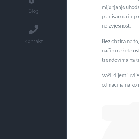
mijenjanje uhod
Blog
pomisao na imple
neizvjesnost.
Bez obzira na to
Kontakt
način možete os
trendovima na tr
Vaši klijenti uvi
od načina na koji