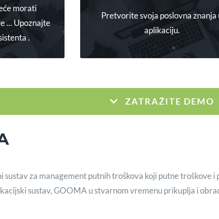
neće morati
Pretvorite svoja poslovna znanja
e ... Upoznajte
DETALJNIJE
JE
aplikaciju.
istenta .
ZATRAŽITE DEMO
A
ni sustav za management putnih troškova koji putne troškove i 
lokacijski sustav, GOOMA u stvarnom vremenu prikuplja i obra