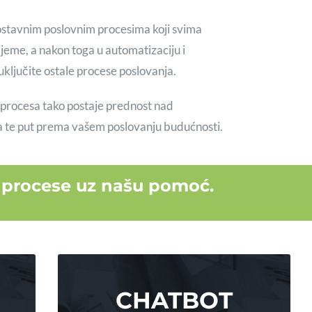
ostavnim poslovnim procesima koji svima
jeme, a nakon toga u automatizaciju i
 uključite ostale procese poslovanja.
a procesa tako postaje prednost nad
 te put prema vašem poslovanju budućnosti.
e procese uz našu pomoć.
CHATBOT
CHATBOT