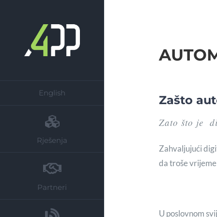
Skip
to
content
AUTOM
English
Zašto aut
Zato što je di
Rješenja
Zahvaljujući digi
da troše vrijeme
Partneri
U poslovnom svij