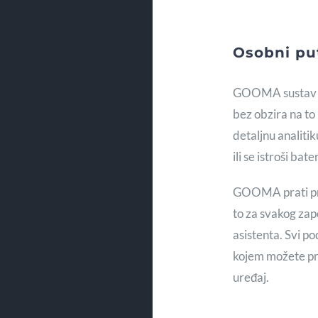
Osobni put
GOOMA sustav o
bez obzira na to 
detaljnu analiti
ili se istroši ba
GOOMA prati prij
to za svakog za
asistenta. Svi p
kojem možete pri
uređaj.