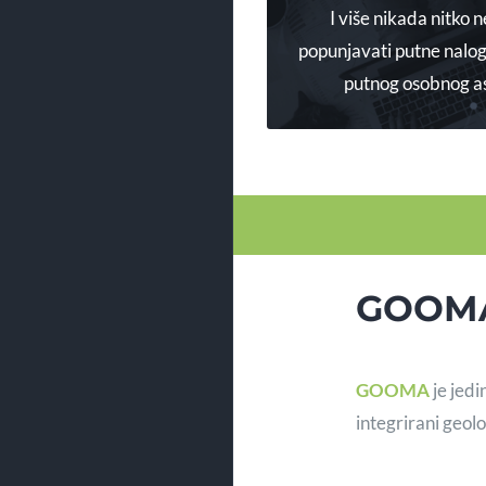
I više nikada nitko 
popunjavati putne nalog
DETALJNI
putnog osobnog as
GOOM
GOOMA
je jedi
integrirani geo