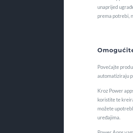
unaprijed ugrađe
prema potrebi, n
Omogućite 
Povećajte produk
automatiziraju p
Kroz Power apps
koristite te krei
možete upotreblj
uređajima.
Power Apps vam 