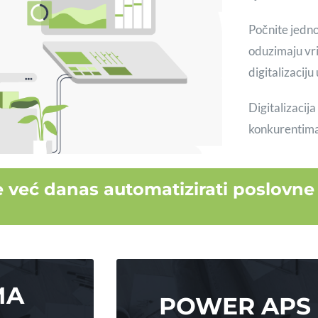
Počnite jedn
oduzimaju vri
digitalizaciju
Digitalizacij
konkurentima
e već danas automatizirati poslovn
MA
POWER APS
POWER APS
MA