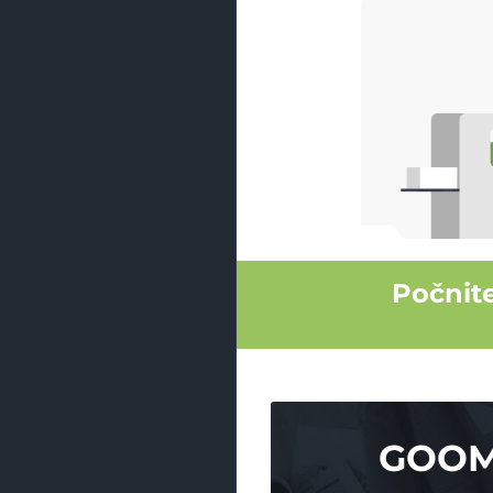
Počnit
GOO
GOO