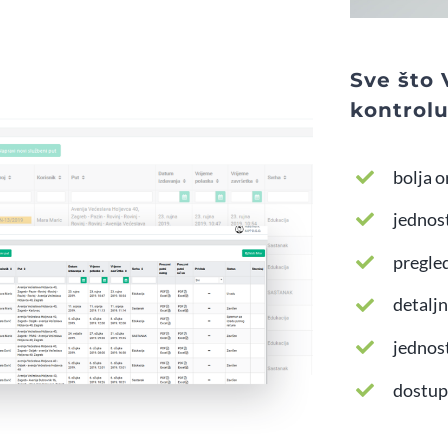
Sve što
kontrol
bolja o
jednos
pregle
detaljn
jednos
dostup