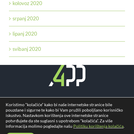
kolovoz 2020
srpanj 2020
lipanj 2020
svibanj 2020
Jednostavna Rješenja Za Složene Poslovne
Koristimo “kolačiće” kako bi naše internetske stranice bile
pouzdane i sigurne te kako bi Vam pružili poboljšano korisničko
Procese.
iskustvo. Nastavkom korištenja ove internetske stranice
potvrđujete da ste suglasni s upotrebom “kolačića”. Za više
informacija molimo pogledajte našu
Politiku korištenja kolačića
.
Pravila privatnosti