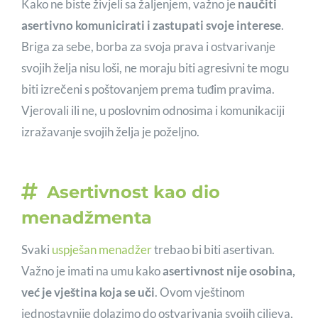
Kako ne biste živjeli sa žaljenjem, važno je
naučiti
asertivno komunicirati i zastupati svoje interese
.
Briga za sebe, borba za svoja prava i ostvarivanje
svojih želja nisu loši, ne moraju biti agresivni te mogu
biti izrečeni s poštovanjem prema tuđim pravima.
Vjerovali ili ne, u poslovnim odnosima i komunikaciji
izražavanje svojih želja je poželjno.
Asertivnost kao dio
menadžmenta
Svaki
uspješan menadžer
trebao bi biti asertivan.
Važno je imati na umu kako
asertivnost nije osobina,
već je vještina koja se uči
. Ovom vještinom
jednostavnije dolazimo do ostvarivanja svojih ciljeva,