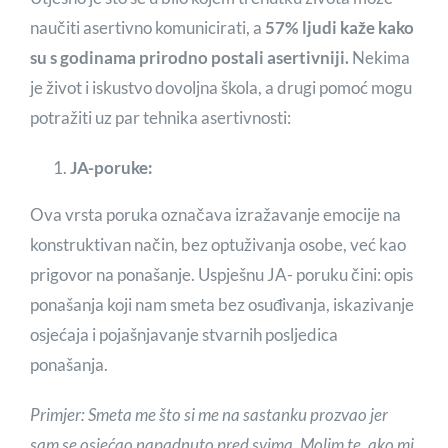
naučiti asertivno komunicirati, a
57% ljudi kaže kako
su s godinama prirodno postali asertivniji.
Nekima
je život i iskustvo dovoljna škola, a drugi pomoć mogu
potražiti uz par tehnika asertivnosti:
JA-poruke:
Ova vrsta poruka označava izražavanje emocije na
konstruktivan način, bez optuživanja osobe, već kao
prigovor na ponašanje. Uspješnu JA- poruku čini: opis
ponašanja koji nam smeta bez osuđivanja, iskazivanje
osjećaja i pojašnjavanje stvarnih posljedica
ponašanja.
Primjer: Smeta me što si me na sastanku prozvao jer
sam se osjećao napadnuto pred svima. Molim te, ako mi