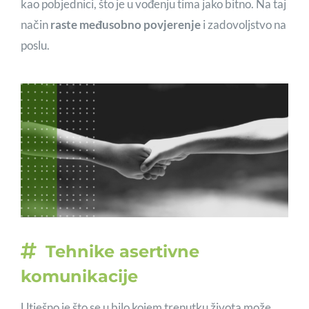
kao pobjednici, što je u vođenju tima jako bitno. Na taj
način
raste međusobno povjerenje
i zadovoljstvo na
poslu.
Tehnike asertivne
komunikacije
Utješno je što se u bilo kojem trenutku života može