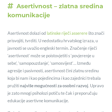
Asertivnost – zlatna sredina
komunikacije
Asertivnost dolazi od
latinske riječi asserere
što znači
prisvojiti, tvrditi. U nedostatku hrvatskog izraza, u
javnosti se uvažio engleski termin. Značenje riječi
‘asertivnost’ može se poistovjetiti s ‘povjerenje u
sebe’, ‘samopouzdanje’, ‘samosvijest’… Između
agresije i pasivnosti, asertivnost čini zlatnu sredinu
koja bi nam i kao pojedincima i kao zajednici trebala
pružiti
najviše mogućnosti za osobni razvoj
. Upravo
je zato mnogi psiholozi potiču te čak i preporučuju
edukacije asertivne komunikacije.