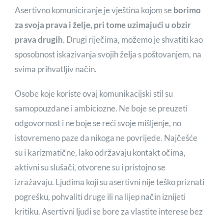
Asertivno komuniciranje je vještina kojom se
borimo
za svoja prava i želje, pri tome uzimajući u obzir
prava drugih
. Drugi riječima, možemo je shvatiti kao
sposobnost iskazivanja svojih želja s poštovanjem, na
svima prihvatljiv način.
Osobe koje koriste ovaj komunikacijski stil su
samopouzdane i ambiciozne. Ne boje se preuzeti
odgovornost i ne boje se reći svoje mišljenje, no
istovremeno paze da nikoga ne povrijede. Najčešće
su i karizmatične, lako održavaju kontakt očima,
aktivni su slušači, otvorene su i pristojno se
izražavaju. Ljudima koji su asertivni nije teško priznati
pogrešku, pohvaliti druge ili na lijep način iznijeti
kritiku. Asertivni ljudi se bore za vlastite interese bez