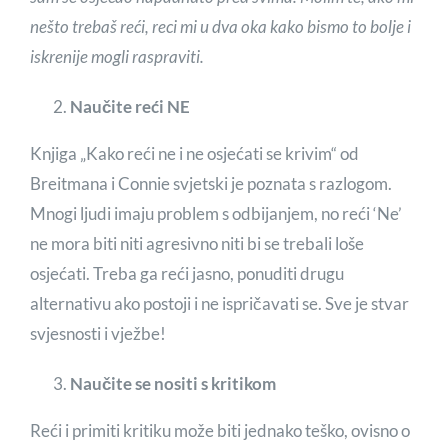
nešto trebaš reći, reci mi u dva oka kako bismo to bolje i
iskrenije mogli raspraviti.
Naučite reći NE
Knjiga „Kako reći ne i ne osjećati se krivim“ od
Breitmana i Connie svjetski je poznata s razlogom.
Mnogi ljudi imaju problem s odbijanjem, no reći ‘Ne’
ne mora biti niti agresivno niti bi se trebali loše
osjećati. Treba ga reći jasno, ponuditi drugu
alternativu ako postoji i ne ispričavati se. Sve je stvar
svjesnosti i vježbe!
Naučite se nositi s kritikom
Reći i primiti kritiku može biti jednako teško, ovisno o