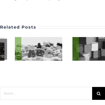
Related Posts
Search
for: