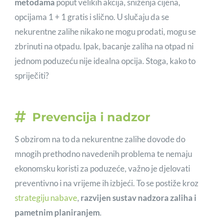
metodama
poput velikih akcija, sniženja cijena,
opcijama 1 + 1 gratis i slično. U slučaju da se
nekurentne zalihe nikako ne mogu prodati, mogu se
zbrinuti na otpadu. Ipak, bacanje zaliha na otpad ni
jednom poduzeću nije idealna opcija. Stoga, kako to
spriječiti?
Prevencija i nadzor
S obzirom na to da nekurentne zalihe dovode do
mnogih prethodno navedenih problema te nemaju
ekonomsku koristi za poduzeće, važno je djelovati
preventivno i na vrijeme ih izbjeći. To se postiže kroz
strategiju nabave
,
razvijen sustav nadzora zaliha i
pametnim planiranjem
.