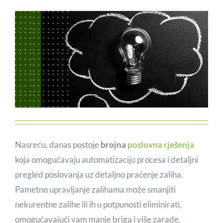
Nasreću, danas postoje
brojna
poslovna rješenja
koja omogućavaju automatizaciju procesa i detaljni
pregled poslovanja uz detaljno praćenje zaliha.
Pametno upravljanje zalihama može smanjiti
nekurentne zalihe ili ih u potpunosti eliminirati,
omogućavajući vam manje briga i više zarade.