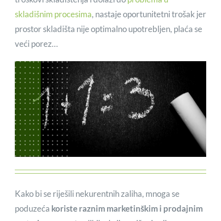
skladišnim procesima
, nastaje oportunitetni trošak jer
prostor skladišta nije optimalno upotrebljen, plaća se
veći porez…
Kako bi se riješili nekurentnih zaliha, mnoga se
poduzeća
koriste raznim marketinškim i prodajnim