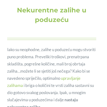
Nekurentne zalihe u
poduzeću
Iako su neophodne, zalihe u poduzeću mogu stvoriti
puno problema. Preveliki troškovi, prenatrpana
skladišta, pogrešne količine, mali broj obrtaja
zaliha…možete li se sjetiti još nečega? Kako bi se
navedeno spriječilo, optimalno
upravljanje
zalihama
i briga o količini te vrsti zaliha sastavni su
dio gotovo svakog poslovanja. Ipak, u mnogim
slučajevima u poduzećima i dalje
nastaju
nekurentne zalihe
.